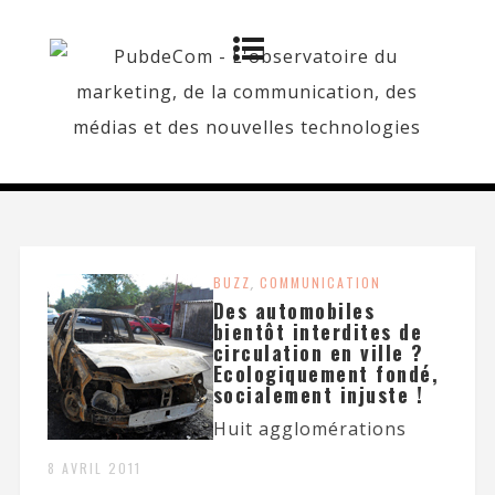
BUZZ
,
COMMUNICATION
Des automobiles
bientôt interdites de
circulation en ville ?
Ecologiquement fondé,
socialement injuste !
Huit agglomérations
8 AVRIL 2011