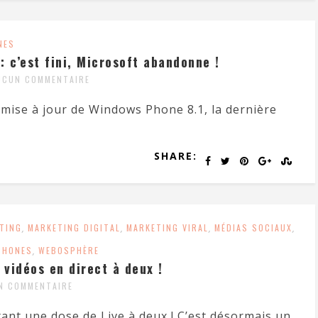
NES
 c’est fini, Microsoft abandonne !
UCUN COMMENTAIRE
 mise à jour de Windows Phone 8.1, la dernière
SHARE:
TING
,
MARKETING DIGITAL
,
MARKETING VIRAL
,
MÉDIAS SOCIAUX
,
PHONES
,
WEBOSPHÈRE
 vidéos en direct à deux !
N COMMENTAIRE
ant une dose de Live à deux ! C’est désormais un