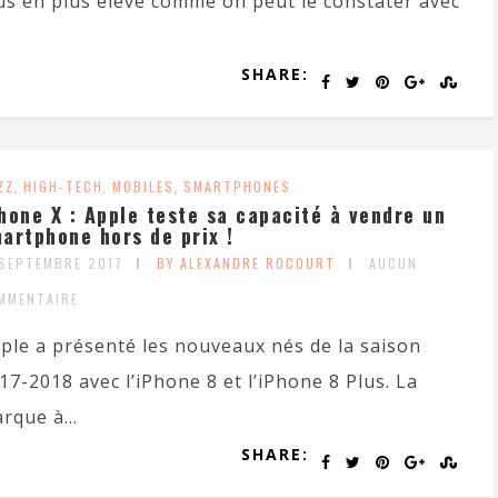
us en plus élevé comme on peut le constater avec
SHARE:
ZZ
,
HIGH-TECH
,
MOBILES
,
SMARTPHONES
hone X : Apple teste sa capacité à vendre un
artphone hors de prix !
 SEPTEMBRE 2017
BY ALEXANDRE ROCOURT
AUCUN
MMENTAIRE
ple a présenté les nouveaux nés de la saison
17-2018 avec l’iPhone 8 et l’iPhone 8 Plus. La
rque à...
SHARE: