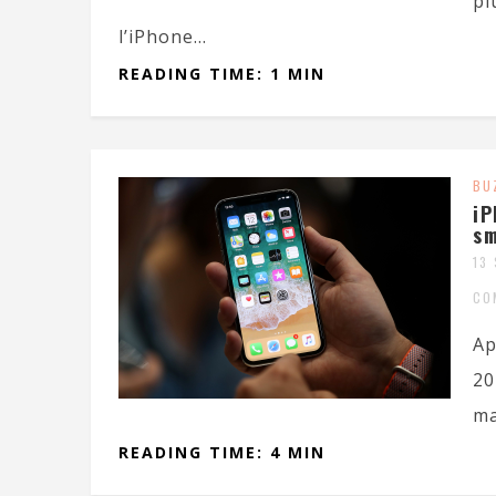
pl
l’iPhone...
READING TIME: 1 MIN
BU
iP
sm
13
CO
Ap
20
ma
READING TIME: 4 MIN