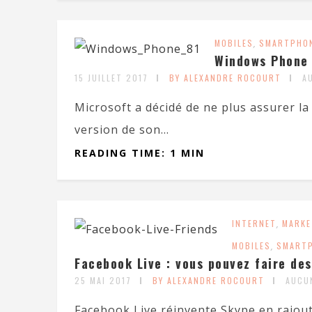
MOBILES
,
SMARTPHO
Windows Phone :
15 JUILLET 2017
BY ALEXANDRE ROCOURT
A
Microsoft a décidé de ne plus assurer la
version de son...
READING TIME: 1 MIN
INTERNET
,
MARKE
MOBILES
,
SMART
Facebook Live : vous pouvez faire des
25 MAI 2017
BY ALEXANDRE ROCOURT
AUCU
Facebook Live réinvente Skype en rajout