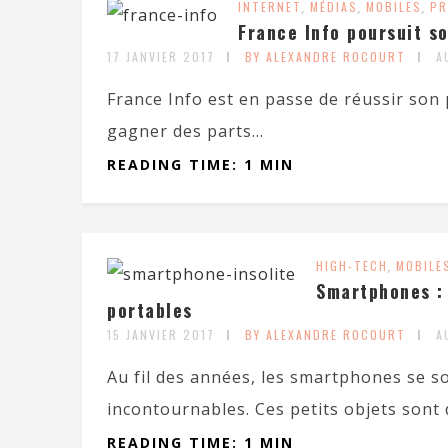
INTERNET
,
MÉDIAS
,
MOBILES
,
PR
France Info poursuit s
17 JANVIER 2017
BY ALEXANDRE ROCOURT
A
France Info est en passe de réussir son 
gagner des parts...
READING TIME: 1 MIN
HIGH-TECH
,
MOBILE
Smartphones : 
portables
15 JANVIER 2017
BY ALEXANDRE ROCOURT
A
Au fil des années, les smartphones se 
incontournables. Ces petits objets sont
READING TIME: 1 MIN