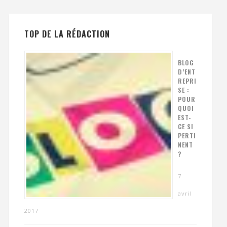
TOP DE LA RÉDACTION
BLOG
D’ENT
REPRI
SE :
POUR
QUOI
EST-
CE SI
PERTI
NENT
?
7
avril
2017