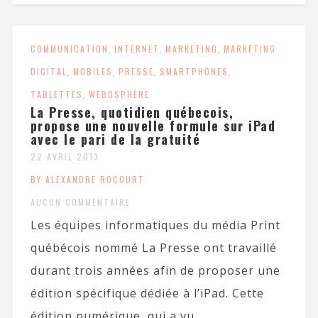
COMMUNICATION
,
INTERNET
,
MARKETING
,
MARKETING
DIGITAL
,
MOBILES
,
PRESSE
,
SMARTPHONES
,
TABLETTES
,
WEBOSPHÈRE
La Presse, quotidien québecois,
propose une nouvelle formule sur iPad
avec le pari de la gratuité
22 AVRIL 2013
BY ALEXANDRE ROCOURT
AUCUN COMMENTAIRE
Les équipes informatiques du média Print
québécois nommé La Presse ont travaillé
durant trois années afin de proposer une
édition spécifique dédiée à l’iPad. Cette
édition numérique, qui a vu...