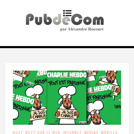
BUZZ
,
BUZZ SUR LE WEB
,
INTERNET
,
MÉDIAS
,
MOBILES
,