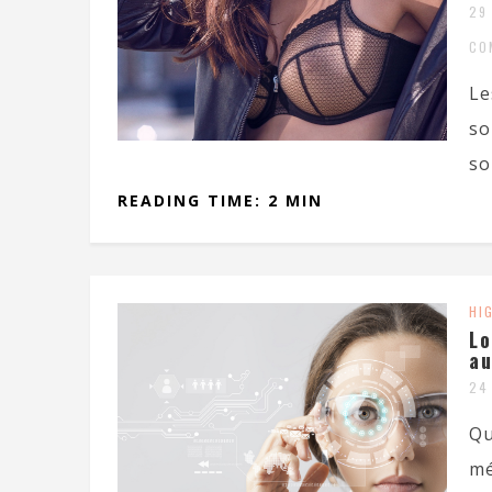
29
CO
Le
so
so
READING TIME: 2 MIN
HI
Lo
a
24
Qu
mé