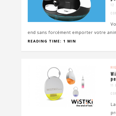
12
CO
Vo
end sans forcément emporter votre anima
READING TIME: 1 MIN
HI
Wi
pe
11
CO
La
pr