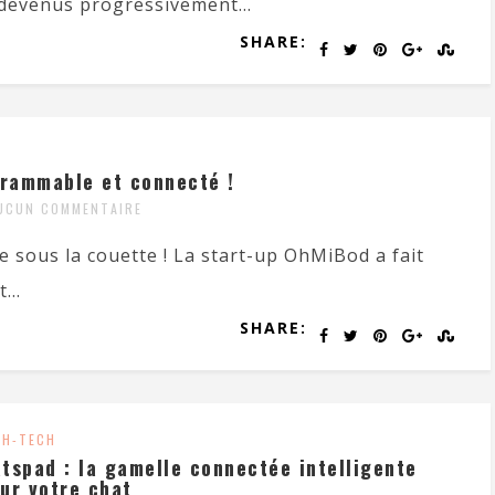
 devenus progressivement...
SHARE:
grammable et connecté !
UCUN COMMENTAIRE
 sous la couette ! La start-up OhMiBod a fait
...
SHARE:
GH-TECH
tspad : la gamelle connectée intelligente
ur votre chat