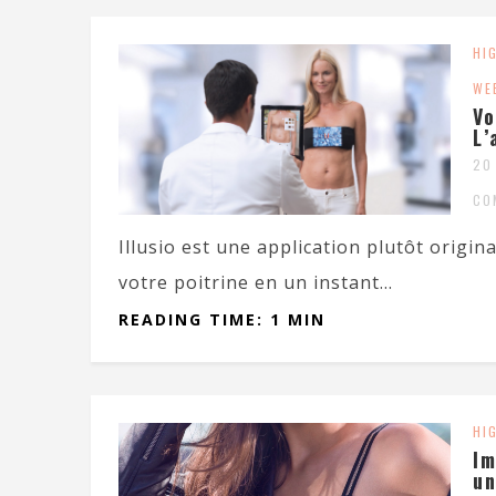
HI
WE
Vo
L’
20
CO
Illusio est une application plutôt origina
votre poitrine en un instant...
READING TIME: 1 MIN
HI
Im
un