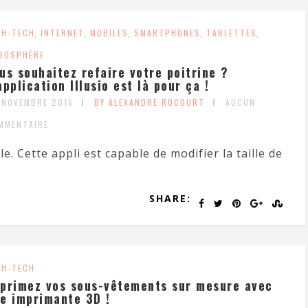
GH-TECH
,
INTERNET
,
MOBILES
,
SMARTPHONES
,
TABLETTES
,
BOSPHÈRE
us souhaitez refaire votre poitrine ?
application Illusio est là pour ça !
 NOVEMBRE 2016
BY ALEXANDRE ROCOURT
AUCUN
MMENTAIRE
le. Cette appli est capable de modifier la taille de
SHARE:
GH-TECH
primez vos sous-vêtements sur mesure avec
e imprimante 3D !