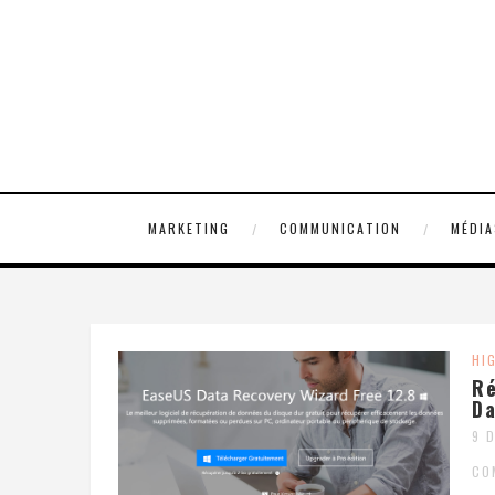
MARKETING
COMMUNICATION
MÉDIA
HI
Ré
Da
9 
CO