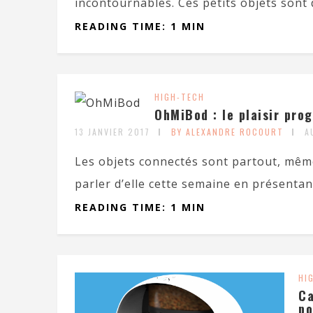
incontournables. Ces petits objets sont
READING TIME: 1 MIN
HIGH-TECH
OhMiBod : le plaisir pro
13 JANVIER 2017
BY ALEXANDRE ROCOURT
A
Les objets connectés sont partout, même
parler d’elle cette semaine en présentant
READING TIME: 1 MIN
HI
Ca
po