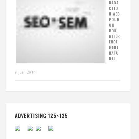
RÉDA
CTIO
N WEB
POUR
UN
BON
RÉFÉR
ENCE
MENT
NATU
REL
9 juin 2014
ADVERTISING 125×125