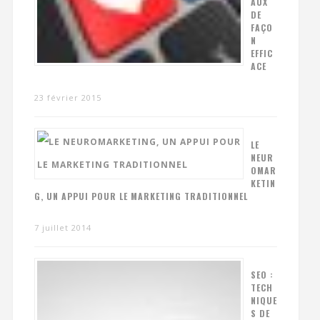
AUX
DE
FAÇO
N
EFFIC
ACE
23 février 2015
LE
NEUR
OMAR
KETIN
G, UN APPUI POUR LE MARKETING TRADITIONNEL
7 juillet 2014
SEO :
TECH
NIQUE
S DE