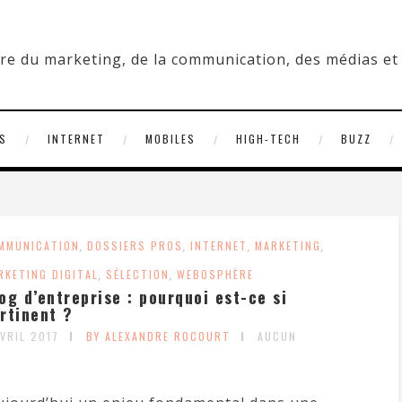
S
INTERNET
MOBILES
HIGH-TECH
BUZZ
MMUNICATION
,
DOSSIERS PROS
,
INTERNET
,
MARKETING
,
RKETING DIGITAL
,
SÉLECTION
,
WEBOSPHÈRE
og d’entreprise : pourquoi est-ce si
rtinent ?
AVRIL 2017
BY ALEXANDRE ROCOURT
AUCUN