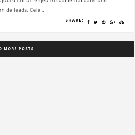
aujourd’hui un enjeu fondamental dans une
 de leads. Cela...
SHARE:
D MORE POSTS