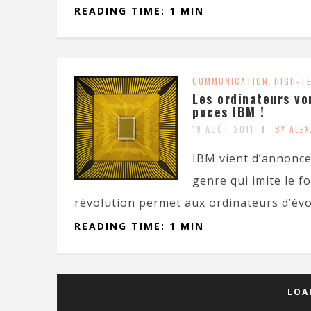
READING TIME: 1 MIN
COMMUNICATION
,
HIGH-T
Les ordinateurs vo
puces IBM !
19 AOÛT 2011
BY ALE
IBM vient d’annonce
genre qui imite le 
révolution permet aux ordinateurs d’évol
READING TIME: 1 MIN
LOA