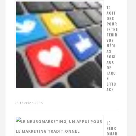
10
ACTI
ONS
POUR
ENTRE
TENIR
VOS
MÉDI
AS
SOCI
AUX
DE
FAÇO
N
EFFIC
ACE
23 février 2015
LE
NEUR
OMAR