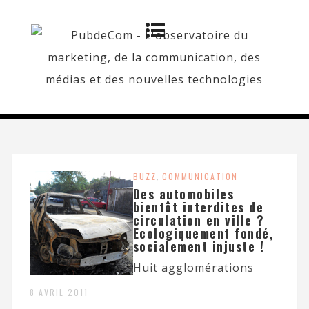
BUZZ
,
COMMUNICATION
Des automobiles
bientôt interdites de
circulation en ville ?
Ecologiquement fondé,
socialement injuste !
Huit agglomérations
8 AVRIL 2011