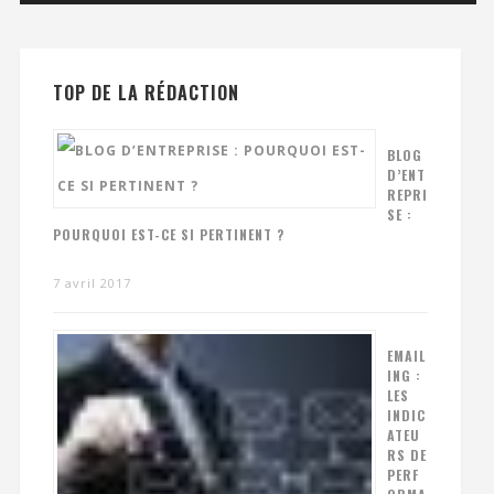
TOP DE LA RÉDACTION
BLOG
D’ENT
REPRI
SE :
POURQUOI EST-CE SI PERTINENT ?
7 avril 2017
EMAIL
ING :
LES
INDIC
ATEU
RS DE
PERF