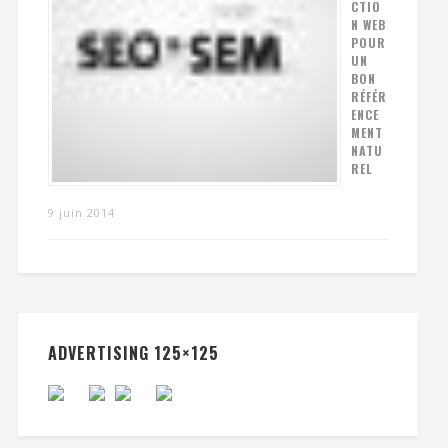
CTIO
N WEB
POUR
UN
BON
RÉFÉR
ENCE
MENT
NATU
REL
9 juin 2014
ADVERTISING 125×125