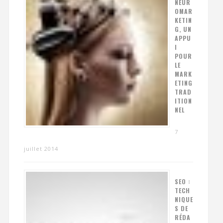
NEUR
OMAR
KETIN
G, UN
APPU
I
POUR
LE
MARK
ETING
TRAD
ITION
NEL
7
juillet 2014
SEO :
TECH
NIQUE
S DE
RÉDA