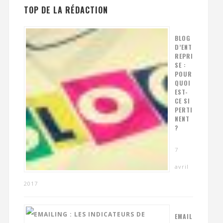
TOP DE LA RÉDACTION
BLOG
D’ENT
REPRI
SE :
POUR
QUOI
EST-
CE SI
PERTI
NENT
?
7
avril
2017
EMAIL