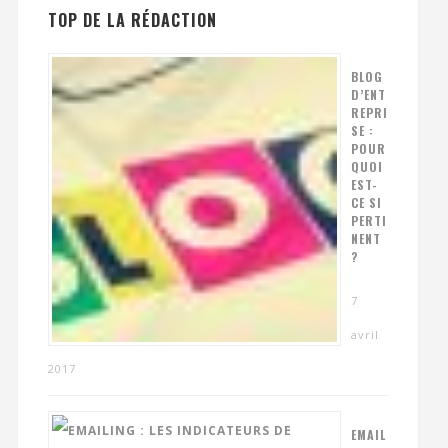
TOP DE LA RÉDACTION
BLOG
D’ENT
REPRI
SE :
POUR
QUOI
EST-
CE SI
PERTI
NENT
?
7
avril
2017
EMAIL