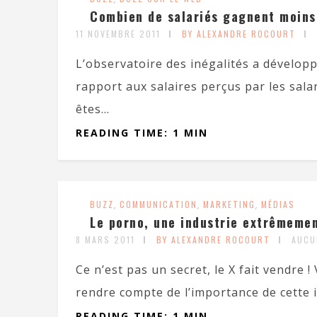
Combien de salariés gagnent moins
11 NOVEMBRE 2011
BY ALEXANDRE ROCOURT
L’observatoire des inégalités a dévelop
rapport aux salaires perçus par les sala
êtes...
READING TIME: 1 MIN
BUZZ
,
COMMUNICATION
,
MARKETING
,
MÉDIAS
Le porno, une industrie extrêmemen
8 MARS 2011
BY ALEXANDRE ROCOURT
AUCU
Ce n’est pas un secret, le X fait vendre 
rendre compte de l’importance de cette in
READING TIME: 1 MIN