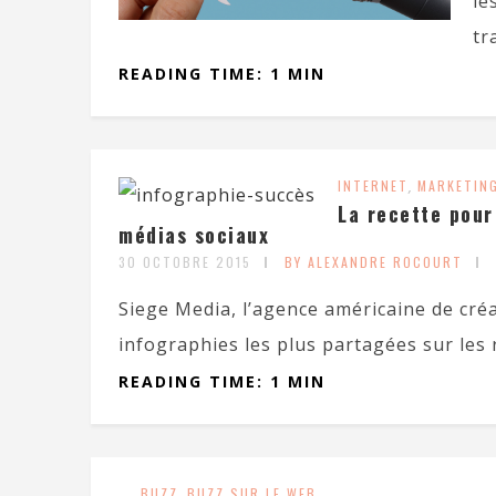
le
tr
READING TIME: 1 MIN
INTERNET
,
MARKETIN
La recette pour
médias sociaux
30 OCTOBRE 2015
BY ALEXANDRE ROCOURT
Siege Media, l’agence américaine de cré
infographies les plus partagées sur les 
READING TIME: 1 MIN
BUZZ
,
BUZZ SUR LE WEB