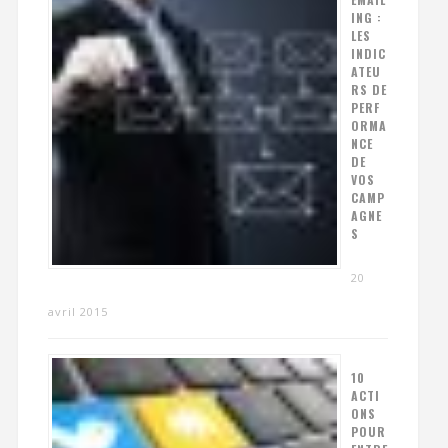
ING :
LES
INDIC
ATEU
RS DE
PERF
ORMA
NCE
DE
VOS
CAMP
AGNE
S
20
avril 2015
10
ACTI
ONS
POUR