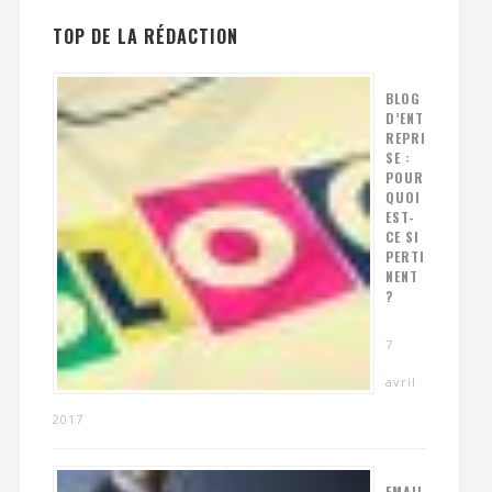
TOP DE LA RÉDACTION
BLOG
D’ENT
REPRI
SE :
POUR
QUOI
EST-
CE SI
PERTI
NENT
?
7
avril
2017
EMAIL