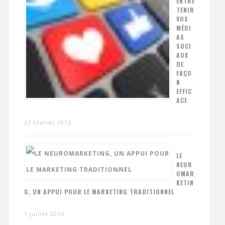
ENTRE
TENIR
VOS
MÉDI
AS
SOCI
AUX
DE
FAÇO
N
EFFIC
ACE
23 février 2015
LE
NEUR
OMAR
KETIN
G, UN APPUI POUR LE MARKETING TRADITIONNEL
7 juillet 2014