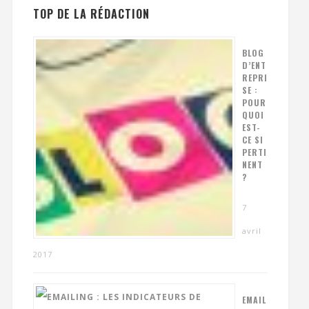
TOP DE LA RÉDACTION
BLOG
D’ENT
REPRI
SE :
POUR
QUOI
EST-
CE SI
PERTI
NENT
?
7
avril
2017
EMAIL