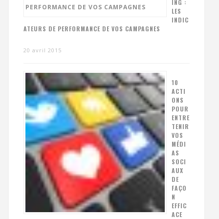
ING :
LES
INDIC
ATEURS DE PERFORMANCE DE VOS CAMPAGNES
20 avril 2015
10
ACTI
ONS
POUR
ENTRE
TENIR
VOS
MÉDI
AS
SOCI
AUX
DE
FAÇO
N
EFFIC
ACE