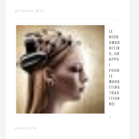
23 février 2015
LE
NEUR
OMAR
KETIN
G, UN
APPU
I
POUR
LE
MARK
ETING
TRAD
ITION
NEL
7
juillet 2014