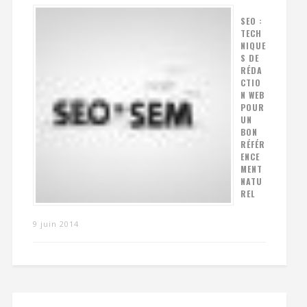
SEO :
TECH
NIQUE
S DE
RÉDA
CTIO
N WEB
POUR
UN
BON
RÉFÉR
ENCE
MENT
NATU
REL
9 juin 2014