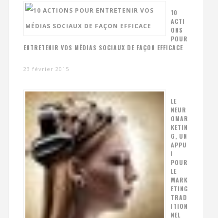
10
ACTI
ONS
POUR
ENTRETENIR VOS MÉDIAS SOCIAUX DE FAÇON EFFICACE
23 février 2015
LE
NEUR
OMAR
KETIN
G, UN
APPU
I
POUR
LE
MARK
ETING
TRAD
ITION
NEL