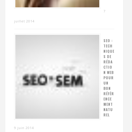
7
juillet 2014
SEO :
TECH
NIQUE
S DE
RÉDA
CTIO
N WEB
POUR
UN
BON
RÉFÉR
ENCE
MENT
NATU
REL
9 juin 2014