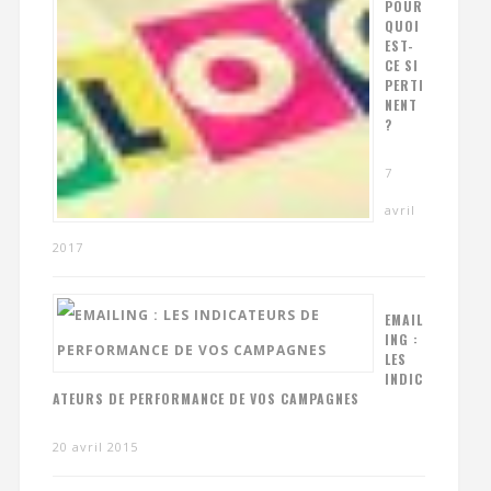
POUR
QUOI
EST-
CE SI
PERTI
NENT
?
7
avril
2017
EMAIL
ING :
LES
INDIC
ATEURS DE PERFORMANCE DE VOS CAMPAGNES
20 avril 2015