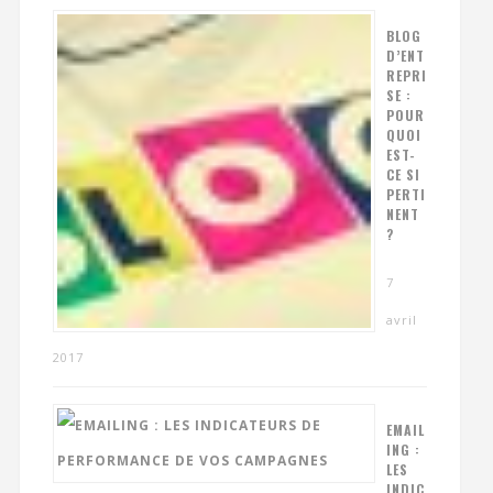
BLOG
D’ENT
REPRI
SE :
POUR
QUOI
EST-
CE SI
PERTI
NENT
?
7
avril
2017
EMAIL
ING :
LES
INDIC