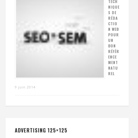
TECH
NIQUE
S DE
RÉDA
CTIO
N WEB
POUR
UN
BON
RÉFÉR
ENCE
MENT
NATU
REL
9 juin 2014
ADVERTISING 125×125