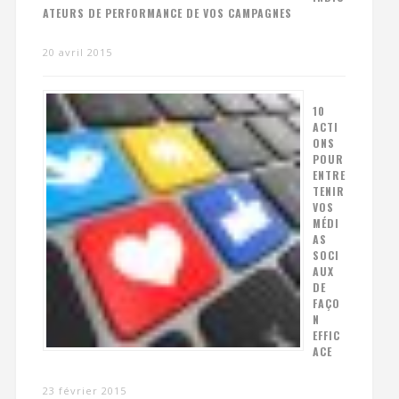
ATEURS DE PERFORMANCE DE VOS CAMPAGNES
20 avril 2015
10
ACTI
ONS
POUR
ENTRE
TENIR
VOS
MÉDI
AS
SOCI
AUX
DE
FAÇO
N
EFFIC
ACE
23 février 2015