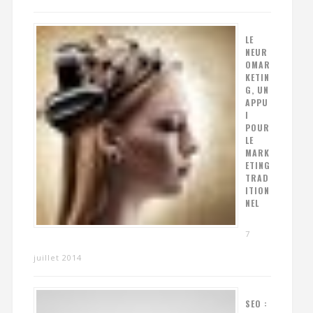
LE
NEUR
OMAR
KETIN
G, UN
APPU
I
POUR
LE
MARK
ETING
TRAD
ITION
NEL
7
juillet 2014
SEO :