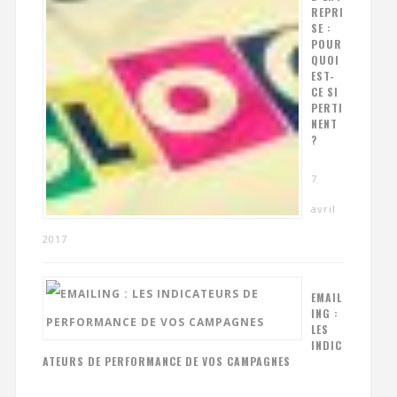
REPRI
SE :
POUR
QUOI
EST-
CE SI
PERTI
NENT
?
7
avril
2017
EMAIL
ING :
LES
INDIC
ATEURS DE PERFORMANCE DE VOS CAMPAGNES