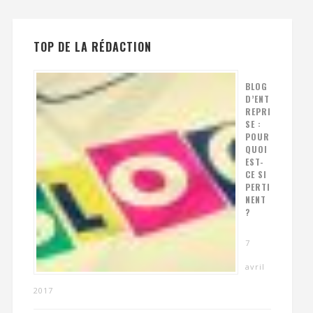
TOP DE LA RÉDACTION
BLOG
D’ENT
REPRI
SE :
POUR
QUOI
EST-
CE SI
PERTI
NENT
?
7
avril
2017