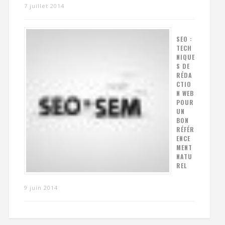
7 juillet 2014
SEO :
TECH
NIQUE
S DE
RÉDA
CTIO
N WEB
POUR
UN
BON
RÉFÉR
ENCE
MENT
NATU
REL
9 juin 2014