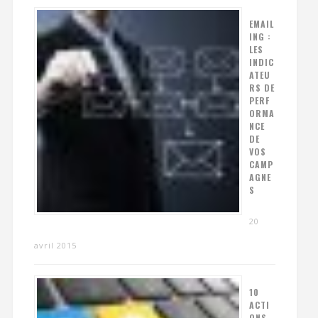
EMAIL
ING :
LES
INDIC
ATEU
RS DE
PERF
ORMA
NCE
DE
VOS
CAMP
AGNE
S
20
avril 2015
10
ACTI
ONS