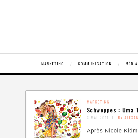
MARKETING
COMMUNICATION
MÉDIA
MARKETING
Schweppes : Uma T
3 MAI 2011
BY ALEXA
Après Nicole Kidm