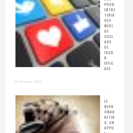
POUR
ENTRE
TENIR
VOS
MÉDI
AS
SOCI
AUX
DE
FAÇO
N
EFFIC
ACE
23 février 2015
LE
NEUR
OMAR
KETIN
G, UN
APPU