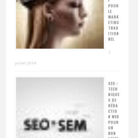
I
POUR
LE
MARK
ETING
TRAD
ITION
NEL
7
juillet 2014
SEO :
TECH
NIQUE
S DE
RÉDA
CTIO
N WEB
POUR
UN
BON