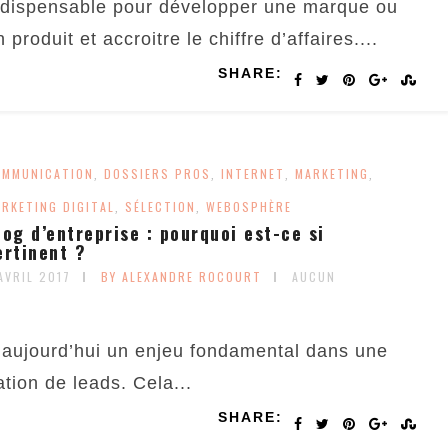
ndispensable pour développer une marque ou
 produit et accroitre le chiffre d’affaires....
SHARE:
OMMUNICATION
DOSSIERS PROS
INTERNET
MARKETING
,
,
,
,
RKETING DIGITAL
SÉLECTION
WEBOSPHÈRE
,
,
log d’entreprise : pourquoi est-ce si
ertinent ?
AVRIL 2017
BY ALEXANDRE ROCOURT
AUCUN
e aujourd’hui un enjeu fondamental dans une
tion de leads. Cela...
SHARE: