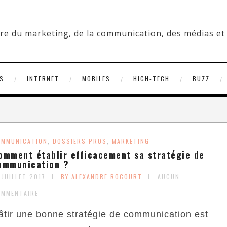
S
INTERNET
MOBILES
HIGH-TECH
BUZZ
OMMUNICATION
DOSSIERS PROS
MARKETING
,
,
omment établir efficacement sa stratégie de
ommunication ?
 JUILLET 2017
BY ALEXANDRE ROCOURT
AUCUN
OMMENTAIRE
âtir une bonne stratégie de communication est