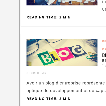
i
un
READING TIME: 2 MIN
C
MA
B
p
7 
COMMENTAIRE
Avoir un blog d’entreprise représent
optique de développement et de capta
READING TIME: 2 MIN