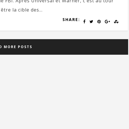
e FBI. Après Universal et Warner, c'est au tour
être la cible des...
SHARE:
D MORE POSTS