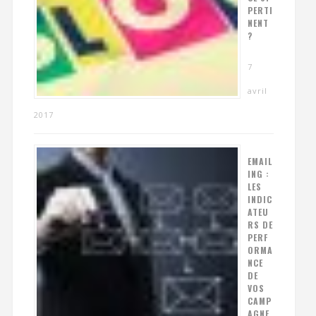
PERTI
NENT
?
7
avril
2017
EMAIL
ING :
LES
INDIC
ATEU
RS DE
PERF
ORMA
NCE
DE
VOS
CAMP
AGNE