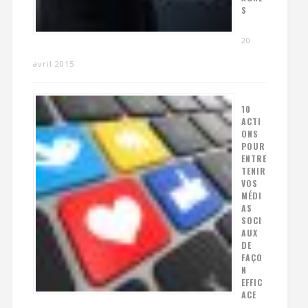
S
20
avril 2015
10
ACTI
ONS
POUR
ENTRE
TENIR
VOS
MÉDI
AS
SOCI
AUX
DE
FAÇO
N
EFFIC
ACE