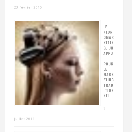
23 février 2015
LE
NEUR
OMAR
KETIN
G, UN
APPU
I
POUR
LE
MARK
ETING
TRAD
ITION
NEL
7
juillet 2014