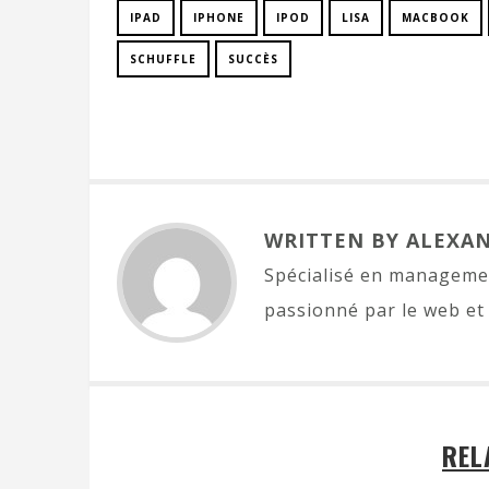
IPAD
IPHONE
IPOD
LISA
MACBOOK
SCHUFFLE
SUCCÈS
WRITTEN BY ALEXA
Spécialisé en managemen
passionné par le web et 
REL