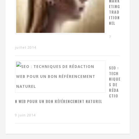
MARK
ETING
TRAD
ITION
NEL
7
juillet 2014
SEO :
TECH
NIQUE
S DE
RÉDA
CTIO
N WEB POUR UN BON RÉFÉRENCEMENT NATUREL
9 juin 2014