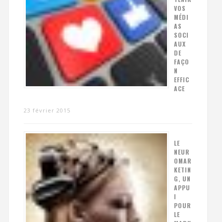
VOS
MÉDI
AS
SOCI
AUX
DE
FAÇO
N
EFFIC
ACE
23 février 2015
LE
NEUR
OMAR
KETIN
G, UN
APPU
I
POUR
LE