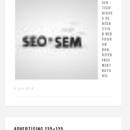
SEO :
TECH
NIQUE
S DE
RÉDA
CTIO
N WEB
POUR
UN
BON
RÉFÉR
ENCE
MENT
NATU
REL
9 juin 2014
ADVERTISING 125×125