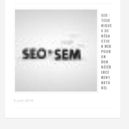
SEO :
TECH
NIQUE
S DE
RÉDA
CTIO
N WEB
POUR
UN
BON
RÉFÉR
ENCE
MENT
NATU
REL
9 juin 2014