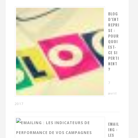
BLOG
D’ENT
REPRI
SE :
POUR
QUOI
EST-
CE SI
PERTI
NENT
?
7
avril
2017
EMAIL
ING :
LES