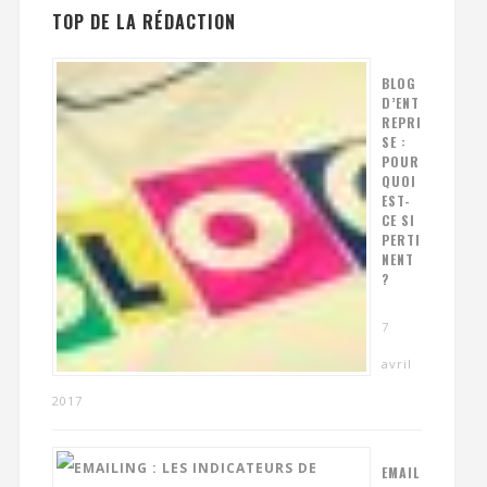
TOP DE LA RÉDACTION
BLOG
D’ENT
REPRI
SE :
POUR
QUOI
EST-
CE SI
PERTI
NENT
?
7
avril
2017
EMAIL