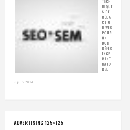
TECH
NIQUE
S DE
RÉDA
CTIO
N WEB
POUR
UN
BON
RÉFÉR
ENCE
MENT
NATU
REL
9 juin 2014
ADVERTISING 125×125