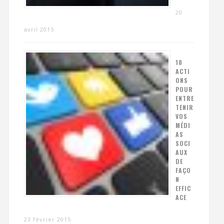
20
avril 2015
10
ACTI
ONS
POUR
ENTRE
TENIR
VOS
MÉDI
AS
SOCI
AUX
DE
FAÇO
N
EFFIC
ACE
23 février 2015