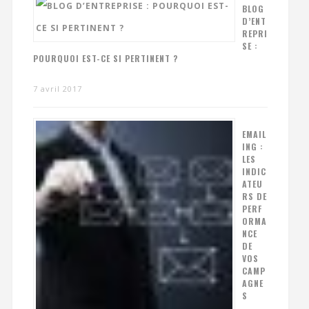
BLOG
D’ENT
REPRI
SE :
POURQUOI EST-CE SI PERTINENT ?
7 avril 2017
EMAIL
ING :
LES
INDIC
ATEU
RS DE
PERF
ORMA
NCE
DE
VOS
CAMP
AGNE
S