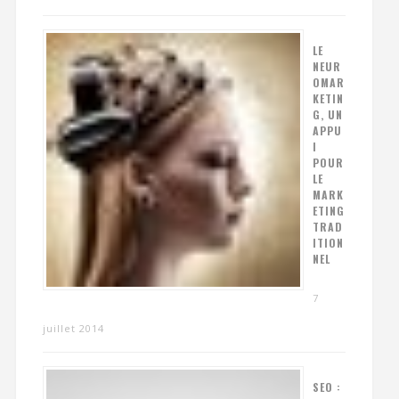
LE
NEUR
OMAR
KETIN
G, UN
APPU
I
POUR
LE
MARK
ETING
TRAD
ITION
NEL
7
juillet 2014
SEO :