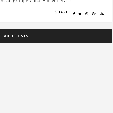
nt au groupe Canal + dévoilera...
SHARE:
D MORE POSTS