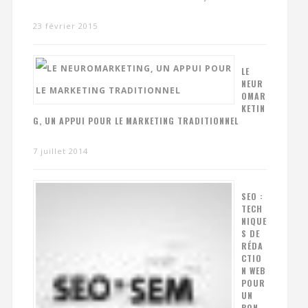
23 février 2015
LE
NEUR
OMAR
KETIN
G, UN APPUI POUR LE MARKETING TRADITIONNEL
7 juillet 2014
SEO :
TECH
NIQUE
S DE
RÉDA
CTIO
N WEB
POUR
UN
BON