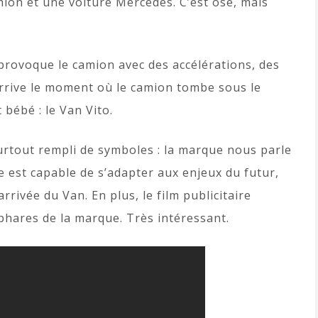
mion et une voiture Mercedes. C’est osé, mais
e provoque le camion avec des accélérations, des
Arrive le moment où le camion tombe sous le
 bébé : le Van Vito.
t surtout rempli de symboles : la marque nous parle
e est capable de s’adapter aux enjeux du futur,
arrivée du Van. En plus, le film publicitaire
phares de la marque. Très intéressant.