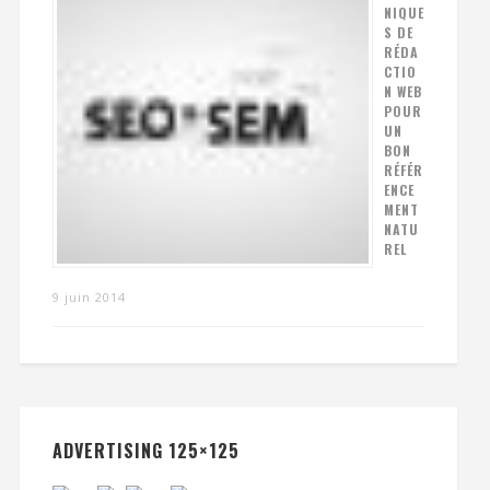
NIQUE
S DE
RÉDA
CTIO
N WEB
POUR
UN
BON
RÉFÉR
ENCE
MENT
NATU
REL
9 juin 2014
ADVERTISING 125×125