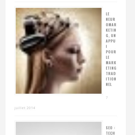
LE
NEUR
OMAR
KETIN
G, UN
APPU
I
POUR
LE
MARK
ETING
TRAD
ITION
NEL
7
juillet 2014
SEO :
TECH