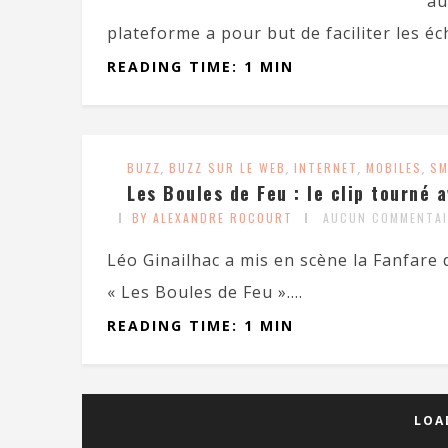
au
plateforme a pour but de faciliter les éc
READING TIME: 1 MIN
BUZZ
,
BUZZ SUR LE WEB
,
INTERNET
,
MOBILES
,
SM
Les Boules de Feu : le clip tourné 
BY ALEXANDRE ROCOURT
AUCUN COMMENTAI
Léo Ginailhac a mis en scène la Fanfare
« Les Boules de Feu »....
READING TIME: 1 MIN
LOA