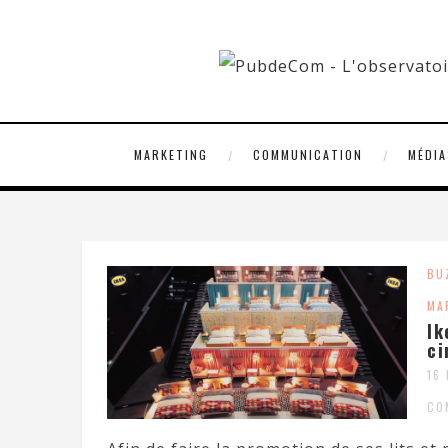
MARKETING
COMMUNICATION
MÉDIA
BU
MA
Ik
ci
16
CO