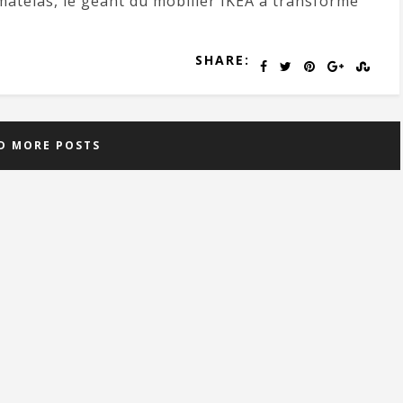
 matelas, le géant du mobilier IKEA a transformé
SHARE:
D MORE POSTS