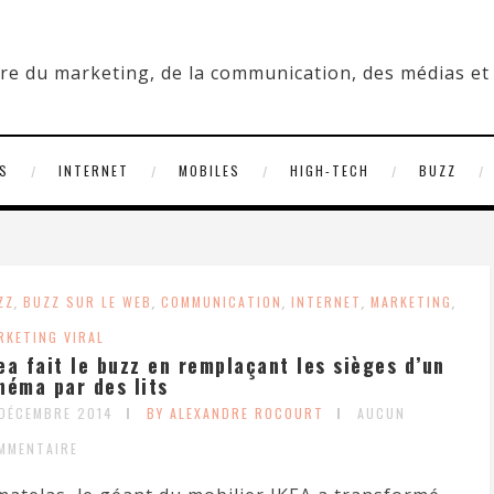
S
INTERNET
MOBILES
HIGH-TECH
BUZZ
ZZ
,
BUZZ SUR LE WEB
,
COMMUNICATION
,
INTERNET
,
MARKETING
,
RKETING VIRAL
ea fait le buzz en remplaçant les sièges d’un
néma par des lits
 DÉCEMBRE 2014
BY ALEXANDRE ROCOURT
AUCUN
MMENTAIRE