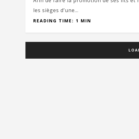
Afin de faire la promotion de ses lits et
les sièges d’une...
READING TIME: 1 MIN
LOA