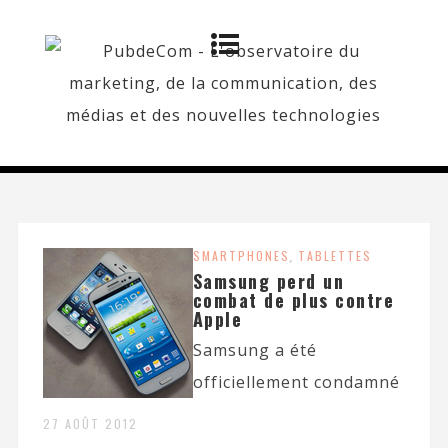
SMARTPHONES
,
TABLETTES
Samsung perd un
combat de plus contre
Apple
Samsung a été
officiellement condamné
27 AOÛT 2012