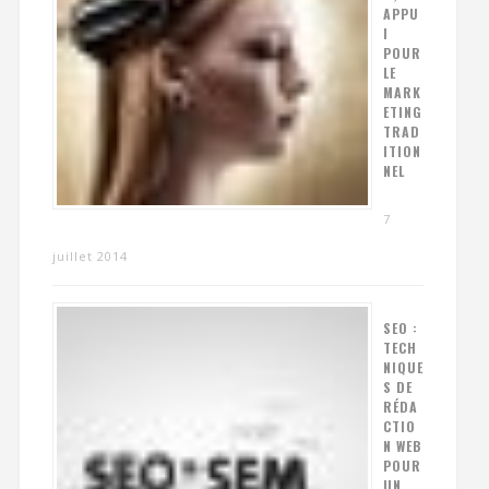
APPU
I
POUR
LE
MARK
ETING
TRAD
ITION
NEL
7
juillet 2014
SEO :
TECH
NIQUE
S DE
RÉDA
CTIO
N WEB
POUR
UN