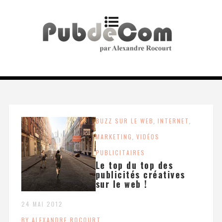
BUZZ SUR LE WEB
,
INTERNET
,
MARKETING
,
VIDÉOS
PUBLICITAIRES
Le top du top des
publicités créatives
sur le web !
24 MAI 2012
BY ALEXANDRE ROCOURT