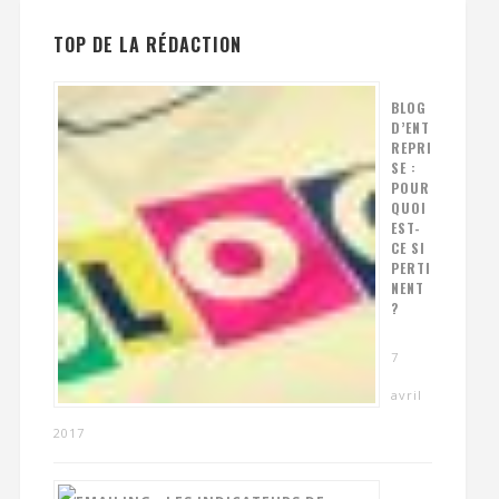
TOP DE LA RÉDACTION
BLOG
D’ENT
REPRI
SE :
POUR
QUOI
EST-
CE SI
PERTI
NENT
?
7
avril
2017