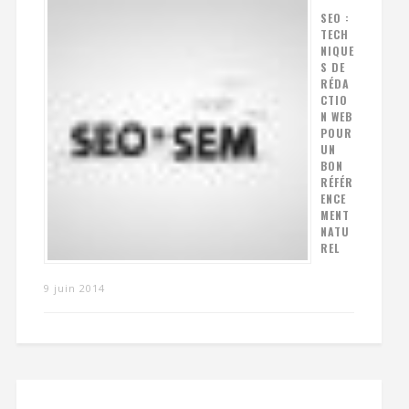
SEO :
TECH
NIQUE
S DE
RÉDA
CTIO
N WEB
POUR
UN
BON
RÉFÉR
ENCE
MENT
NATU
REL
9 juin 2014