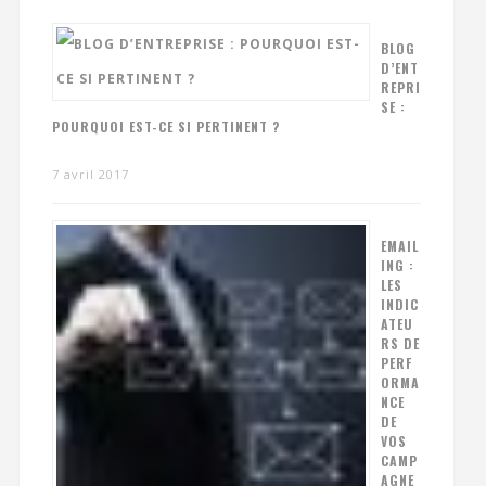
BLOG
D’ENT
REPRI
SE :
POURQUOI EST-CE SI PERTINENT ?
7 avril 2017
EMAIL
ING :
LES
INDIC
ATEU
RS DE
PERF
ORMA
NCE
DE
VOS
CAMP
AGNE