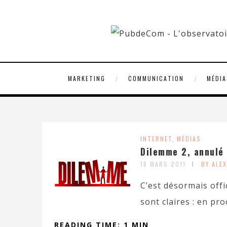
MARKETING
COMMUNICATION
MÉDIA
INTERNET
,
MÉDIAS
Dilemme 2, annulé 
18 MARS 2011
BY ALE
C’est désormais offi
sont claires : en pro
READING TIME: 1 MIN