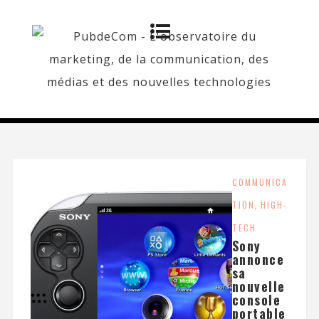
COMMUNICA
TION
,
HIGH-
TECH
Sony
annonce
sa
nouvelle
console
portable