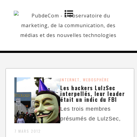
INTERNET
WEBOSPHÈRE
,
Les hackers LulzSec
interpellés, leur leader
était un indic du FBI
Les trois membres
présumés de LulzSec,
7 MARS 2012