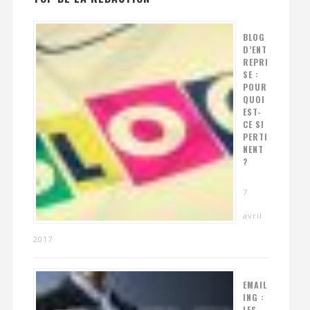
BLOG
D’ENT
REPRI
SE :
POUR
QUOI
EST-
CE SI
PERTI
NENT
?
7
avril
2017
EMAIL
ING :
LES