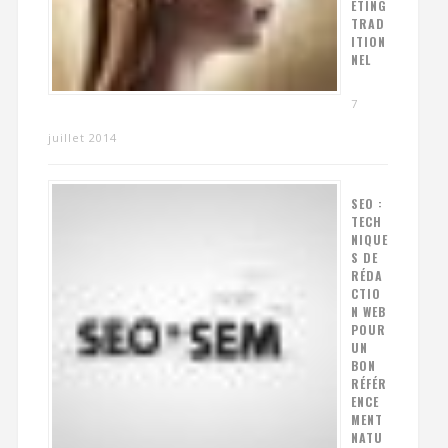
ETING
TRAD
ITION
NEL
7
juillet 2014
SEO :
TECH
NIQUE
S DE
RÉDA
CTIO
N WEB
POUR
UN
BON
RÉFÉR
ENCE
MENT
NATU