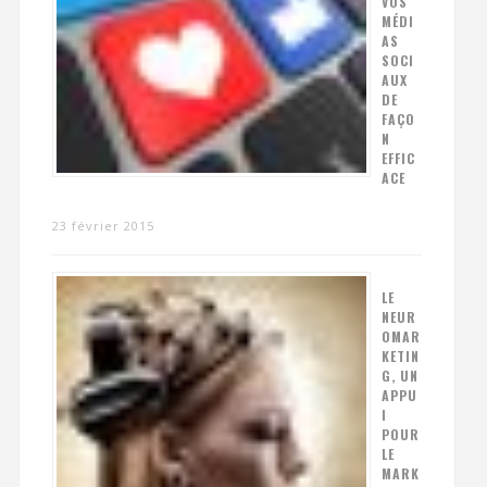
VOS
MÉDI
AS
SOCI
AUX
DE
FAÇO
N
EFFIC
ACE
23 février 2015
LE
NEUR
OMAR
KETIN
G, UN
APPU
I
POUR
LE
MARK