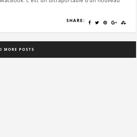
 MacBook. C’est un ultraportable d’un nouveau
SHARE:
D MORE POSTS