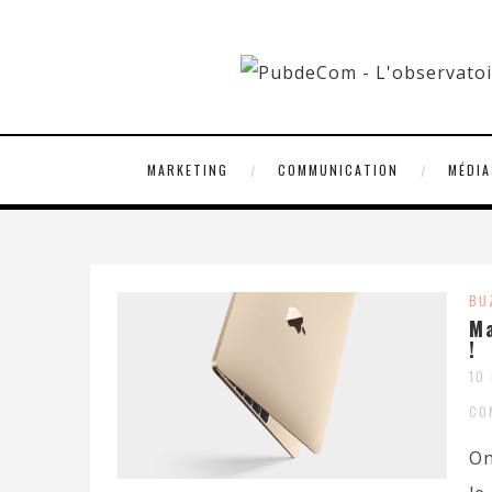
MARKETING
COMMUNICATION
MÉDIA
BU
Ma
!
10
CO
On