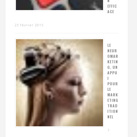
N
EFFIC
ACE
23 février 2015
LE
NEUR
OMAR
KETIN
G, UN
APPU
I
POUR
LE
MARK
ETING
TRAD
ITION
NEL
7