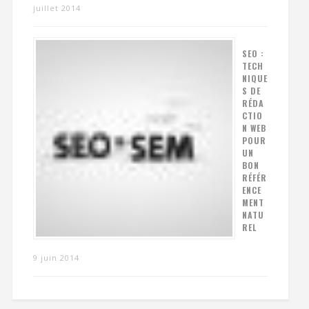
juillet 2014
SEO :
TECH
NIQUE
S DE
RÉDA
CTIO
N WEB
POUR
UN
BON
RÉFÉR
ENCE
MENT
NATU
REL
9 juin 2014