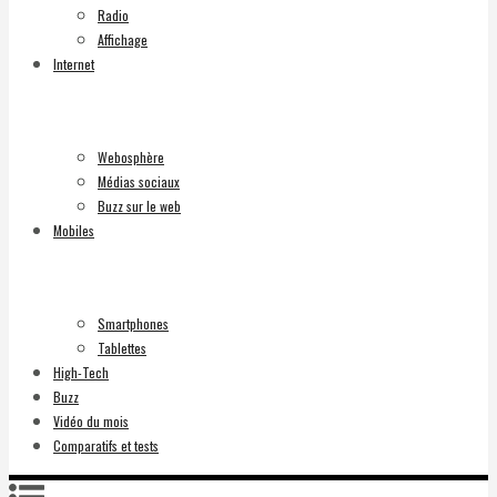
Radio
Affichage
Internet
Webosphère
Médias sociaux
Buzz sur le web
Mobiles
Smartphones
Tablettes
High-Tech
Buzz
Vidéo du mois
Comparatifs et tests