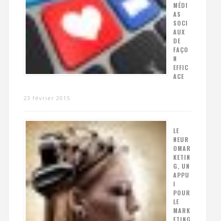
MÉDI
AS
SOCI
AUX
DE
FAÇO
N
EFFIC
ACE
23 février 2015
LE
NEUR
OMAR
KETIN
G, UN
APPU
I
POUR
LE
MARK
ETING