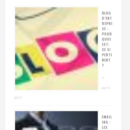
BLOG
D’ENT
REPRI
SE :
POUR
QUOI
EST-
CE SI
PERTI
NENT
?
7
avril
2017
EMAIL
ING :
LES