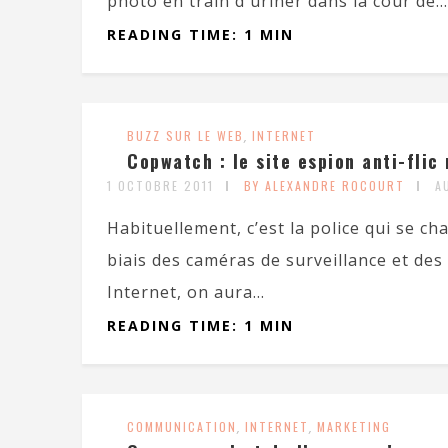
photo en train d'uriner dans la cour de...
READING TIME: 1 MIN
BUZZ SUR LE WEB
,
INTERNET
Copwatch : le site espion anti-flic 
1 OCTOBRE 2011
BY ALEXANDRE ROCOURT
A
Habituellement, c’est la police qui se c
biais des caméras de surveillance et de
Internet, on aura...
READING TIME: 1 MIN
COMMUNICATION
,
INTERNET
,
MARKETING