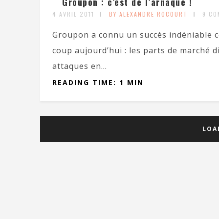
Groupon : c’est de l’arnaque !
4 AVRIL 2011
BY ALEXANDRE ROCOURT
9 CO
Groupon a connu un succès indéniable ce
coup aujourd’hui : les parts de marché d
attaques en...
READING TIME: 1 MIN
LOA