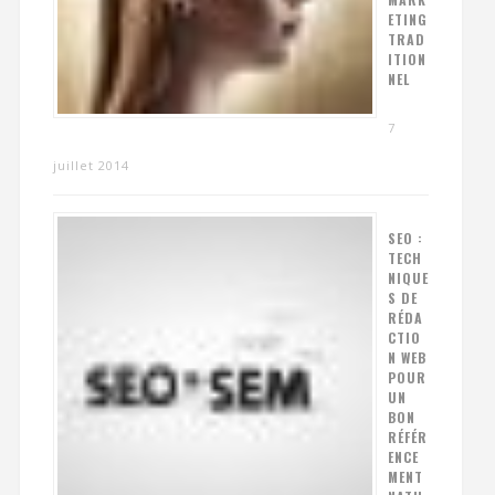
ETING
TRAD
ITION
NEL
7
juillet 2014
SEO :
TECH
NIQUE
S DE
RÉDA
CTIO
N WEB
POUR
UN
BON
RÉFÉR
ENCE
MENT