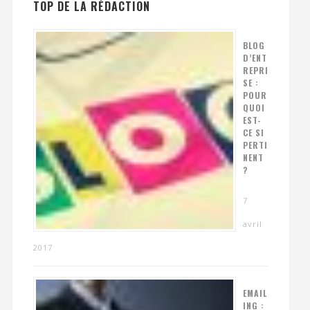
TOP DE LA RÉDACTION
BLOG
D’ENT
REPRI
SE :
POUR
QUOI
EST-
CE SI
PERTI
NENT
?
7
avril
2017
EMAIL
ING :