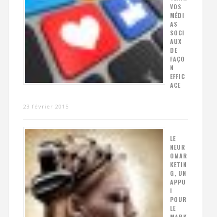
VOS
MÉDI
AS
SOCI
AUX
DE
FAÇO
N
EFFIC
ACE
23 février 2015
LE
NEUR
OMAR
KETIN
G, UN
APPU
I
POUR
LE
MARK